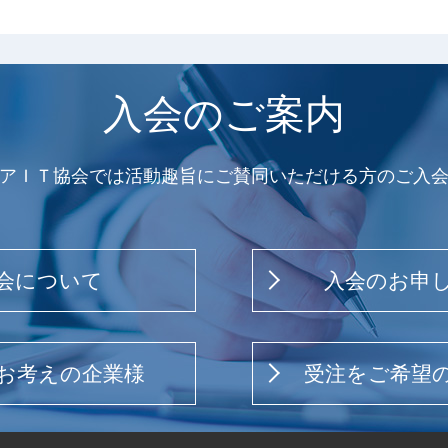
入会のご案内
アＩＴ協会では活動趣旨にご賛同いただける方のご入
会について
入会のお申
お考えの企業様
受注をご希望